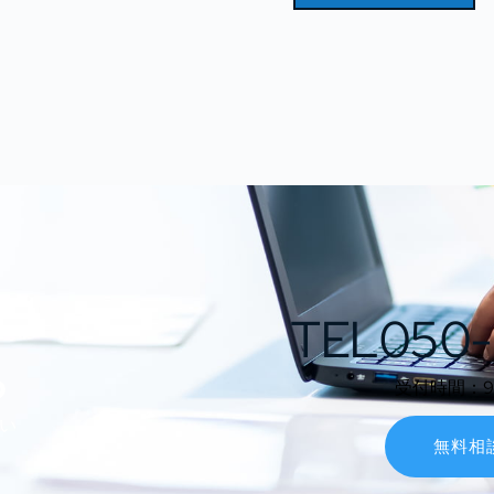
TEL050-
ら
受付時間：9:0
い
無料相