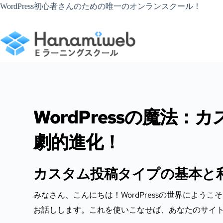
コ
WordPress初心者さんのための唯一のオンランスクール！
ン
テ
ン
ツ
へ
ス
キ
ッ
プ
WordPressの魔法
劇的進化！
カスタム投稿タイプの基本と
みなさん、こんにちは！WordPressの世界によ
お話しします。これを使いこなせば、あなたのサイ