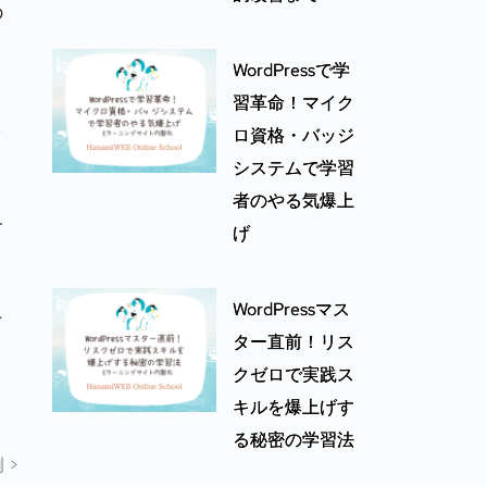
の
WordPressで学
習革命！マイク
ロ資格・バッジ
イ
システムで学習
者のやる気爆上
す
げ
WordPressマス
せ
ター直前！リス
クゼロで実践ス
キルを爆上げす
る秘密の学習法
 >