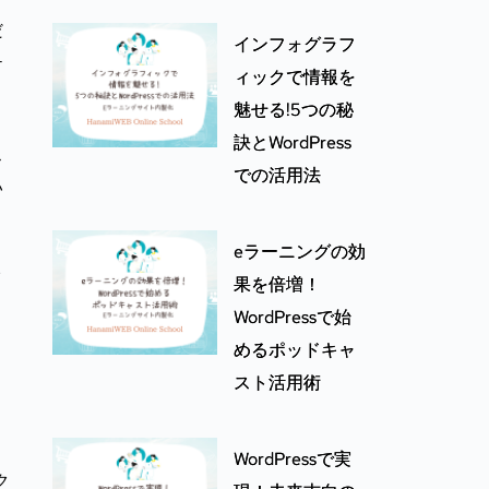
だ
インフォグラフ
テ
ィックで情報を
魅せる!5つの秘
訣とWordPress
ス
での活用法
い
eラーニングの効
イ
果を倍増！
WordPressで始
めるポッドキャ
スト活用術
WordPressで実
ク