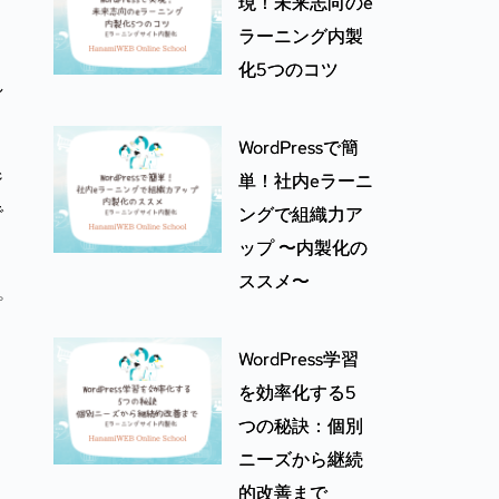
現！未来志向のe
ラーニング内製
化5つのコツ
し
WordPressで簡
ジ
単！社内eラーニ
で
ングで組織力ア
ップ 〜内製化の
ススメ〜
プ
WordPress学習
を効率化する5
つの秘訣：個別
！
ニーズから継続
的改善まで