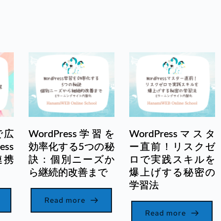
で広
WordPress学習を
WordPressマスタ
ss
効率化する5つの秘
ー直前！リスクゼ
連携
訣：個別ニーズか
ロで実践スキルを
ら継続的改善まで
爆上げする秘密の
学習法
Read more
Read more