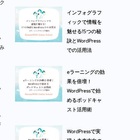
アク
、
インフォグラフ
ィックで情報を
魅せる!5つの秘
い
訣とWordPress
み
での活用法
eラーニングの効
果を倍増！
い
WordPressで始
めるポッドキャ
スト活用術
ん
作
WordPressで実