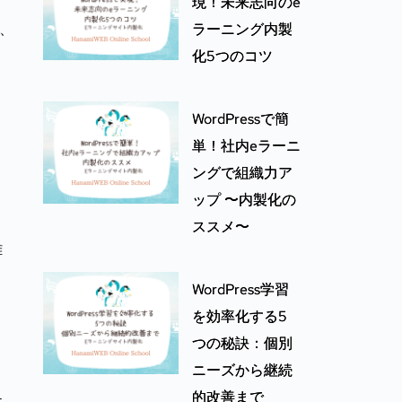
現！未来志向のe
あ、
ラーニング内製
化5つのコツ
。
WordPressで簡
こ
単！社内eラーニ
ングで組織力ア
ップ 〜内製化の
ススメ〜
難
WordPress学習
を効率化する5
、
つの秘訣：個別
ニーズから継続
的改善まで
テ