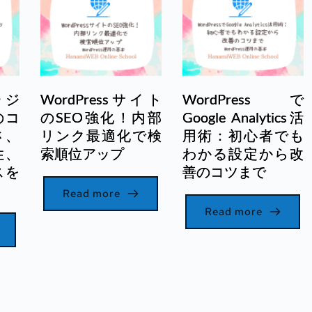
ージ
WordPressサイト
WordPressで
のコ
のSEO強化！内部
Google Analytics活
さ、
リンク最適化で検
用術：初心者でも
性、
索順位アップ
わかる設定から改
スを
善のコツまで
Read more
Read more