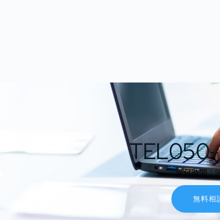
TEL050-
ら
受付時間：9:0
い
無料相