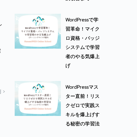
WordPressで学
ン
習革命！マイク
ロ資格・バッジ
システムで学習
索
者のやる気爆上
げ
！
WordPressマス
 >
ター直前！リス
クゼロで実践ス
キルを爆上げす
る秘密の学習法