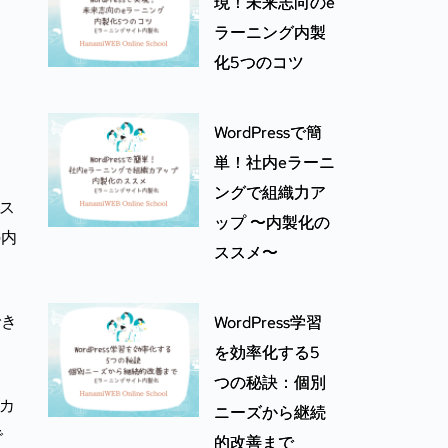
現！未来志向のe
ラーニング内製
化5つのコツ
WordPressで簡
単！社内eラーニ
ングで組織力ア
イス
ップ 〜内製化の
の内
ススメ〜
でき
WordPress学習
を効率化する5
つの秘訣：個別
、カ
ニーズから継続
で
的改善まで