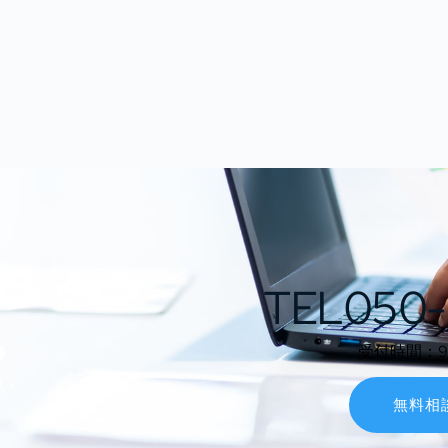
TEL050-
ら
受付時間：9:0
い
無料相