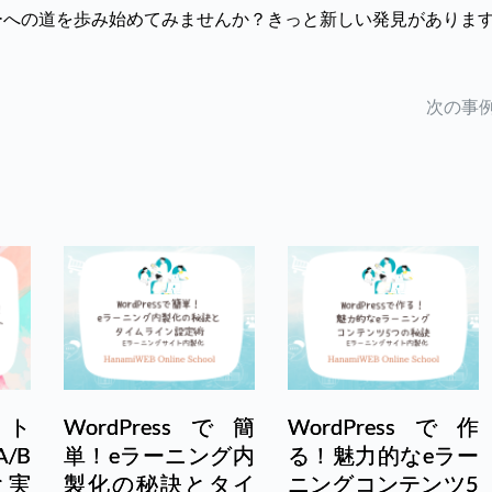
ーへの道を歩み始めてみませんか？きっと新しい発見がありま
次の事例
イト
WordPressで簡
WordPressで作
/B
単！eラーニング内
る！魅力的なeラー
と実
製化の秘訣とタイ
ニングコンテンツ5