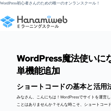
コ
WordPress初心者さんのための唯一のオンランスクール！
ン
テ
ン
ツ
へ
ス
キ
ッ
プ
WordPress魔法使
単機能追加
ショートコードの基本と活用
みなさん、こんにちは！WordPressでサイトを
ことはありませんか？そんな時こそ、ショートコー