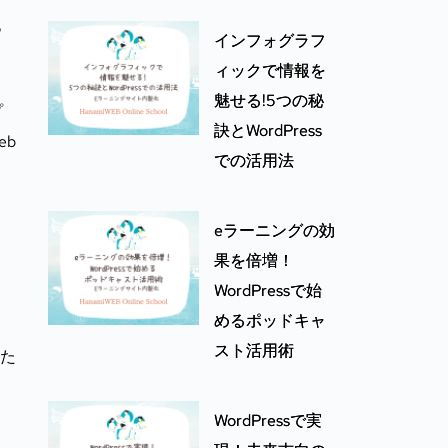
っ
インフォグラフ
ィックで情報を
魅せる!5つの秘
プ
訣とWordPress
eb
での活用法
eラーニングの効
果を倍増！
く
WordPressで始
めるポッドキャ
スト活用術
せた
WordPressで実
ス