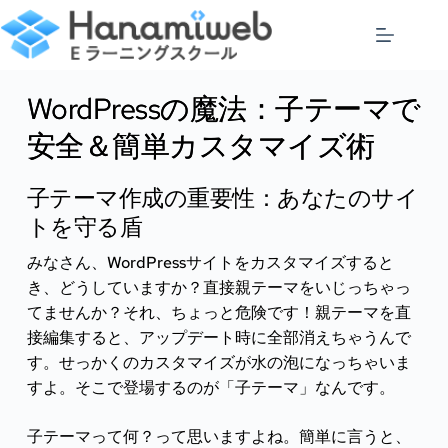
コ
ン
テ
ン
ツ
WordPressの魔法：子テーマで
へ
ス
安全＆簡単カスタマイズ術
キ
ッ
子テーマ作成の重要性：あなたのサイ
プ
トを守る盾
みなさん、WordPressサイトをカスタマイズすると
き、どうしていますか？直接親テーマをいじっちゃっ
てませんか？それ、ちょっと危険です！親テーマを直
接編集すると、アップデート時に全部消えちゃうんで
す。せっかくのカスタマイズが水の泡になっちゃいま
すよ。そこで登場するのが「子テーマ」なんです。
子テーマって何？って思いますよね。簡単に言うと、