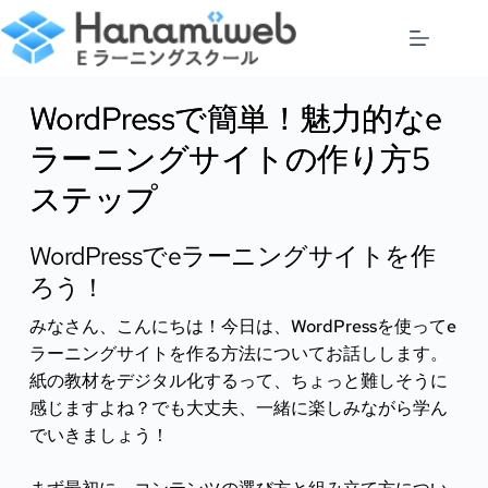
コ
ン
テ
ン
ツ
WordPressで簡単！魅力的なe
へ
ス
ラーニングサイトの作り方5
キ
ステップ
ッ
プ
WordPressでeラーニングサイトを作
ろう！
みなさん、こんにちは！今日は、WordPressを使ってe
ラーニングサイトを作る方法についてお話しします。
紙の教材をデジタル化するって、ちょっと難しそうに
感じますよね？でも大丈夫、一緒に楽しみながら学ん
でいきましょう！