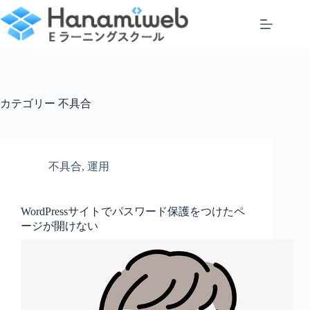
コ
ン
テ
ン
ツ
へ
ス
カテゴリー
不具合
キ
ッ
プ
不具合
,
運用
WordPressサイトでパスワード保護をつけたペ
ージが開けない