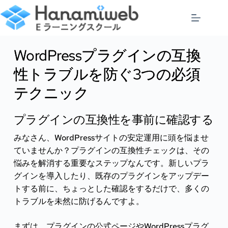
コ
ン
テ
ン
ツ
WordPressプラグインの互換
へ
ス
性トラブルを防ぐ3つの必須
キ
テクニック
ッ
プ
プラグインの互換性を事前に確認する
みなさん、WordPressサイトの安定運用に頭を悩ませ
ていませんか？プラグインの互換性チェックは、その
悩みを解消する重要なステップなんです。新しいプラ
グインを導入したり、既存のプラグインをアップデー
トする前に、ちょっとした確認をするだけで、多くの
トラブルを未然に防げるんですよ。
まずは、プラグインの公式ページやWordPressプラグ