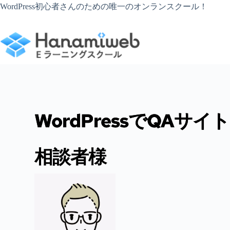
コ
WordPress初心者さんのための唯一のオンランスクール！
ン
テ
ン
ツ
へ
ス
キ
ッ
プ
WordPressでQAサ
相談者様