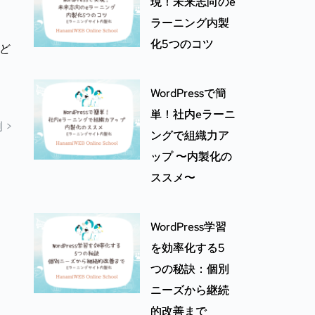
現！未来志向のe
ラーニング内製
化5つのコツ
など
WordPressで簡
単！社内eラーニ
 >
ングで組織力ア
ップ 〜内製化の
ススメ〜
WordPress学習
を効率化する5
つの秘訣：個別
ニーズから継続
的改善まで