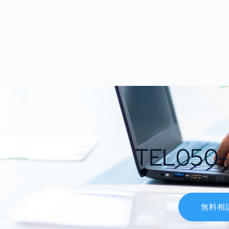
TEL050-
ら
受付時間：9:0
い
無料相