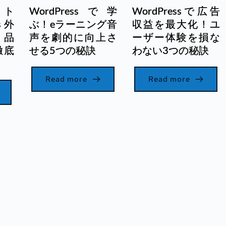
イト
WordPressで学
WordPressで広告
s外
ぶ！eラーニング音
収益を最大化！ユ
・品
声を劇的に向上さ
ーザー体験を損な
徹底
せる5つの秘訣
わない3つの秘訣
Read more
Read more