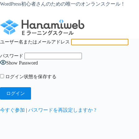
コ
WordPress初心者さんのための唯一のオンランスクール！
ン
テ
ン
ツ
へ
ス
ユーザー名またはメールアドレス
キ
ッ
パスワード
プ
Show Password
ログイン状態を保存する
今すぐ参加
|
パスワードを再設定しますか ?