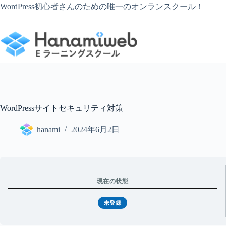
コ
WordPress初心者さんのための唯一のオンランスクール！
ン
テ
ン
ツ
へ
ス
キ
ッ
プ
WordPressサイトセキュリティ対策
hanami
2024年6月2日
現在の状態
未登録