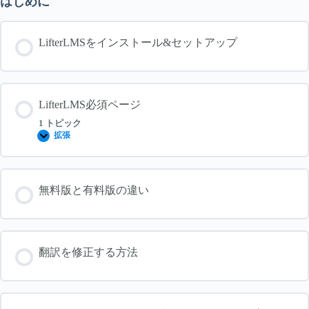
はじめに
LifterLMSをインストール&セットアップ
LifterLMS必須ページ
1 トピック
拡張
LifterLMS
必
須
ペ
ー
無料版と有料版の違い
ジ
翻訳を修正する方法