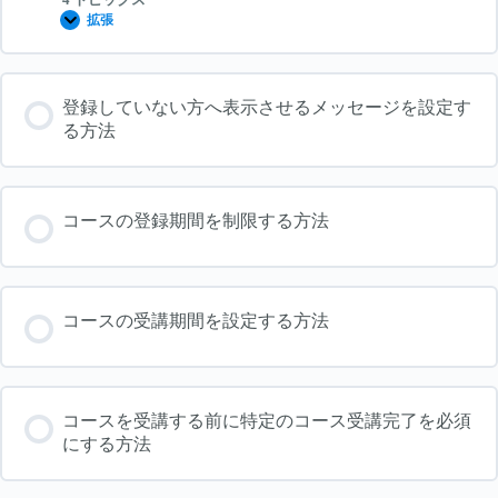
拡張
コ
ー
ス
ペ
ー
登録していない方へ表示させるメッセージを設定す
ジ
の
る方法
作
成
方
法
コースの登録期間を制限する方法
コースの受講期間を設定する方法
コースを受講する前に特定のコース受講完了を必須
にする方法