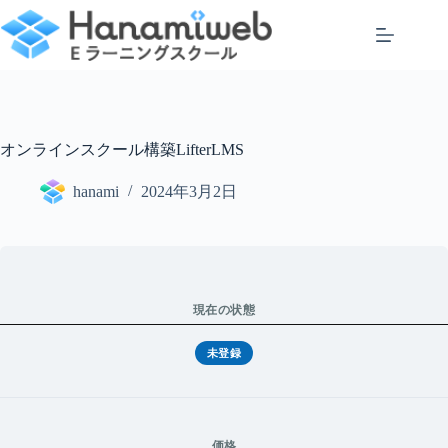
コ
ン
テ
ン
ツ
へ
ス
オンラインスクール構築LifterLMS
キ
ッ
hanami
2024年3月2日
プ
現在の状態
未登録
価格