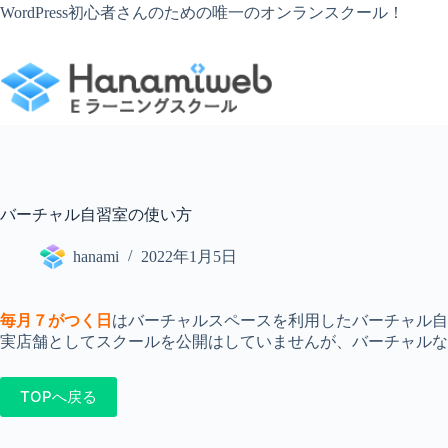
コ
WordPress初心者さんのための唯一のオンランスクール！
ン
テ
ン
ツ
へ
ス
キ
ッ
プ
バーチャル自習室の使い方
hanami
2022年1月5日
毎月７がつく日
はバーチャルスペースを利用したバーチャル自
実店舗としてスクールを公開はしていませんが、バーチャルな空
TOPへ戻る