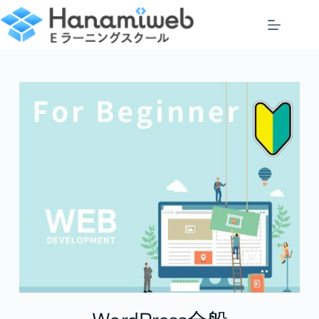
コ
ン
テ
ン
ツ
へ
ス
キ
ッ
プ