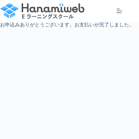
コ
ン
テ
ン
お申込みありがとうございます。お支払いが完了しました。
ツ
へ
ス
キ
ッ
プ