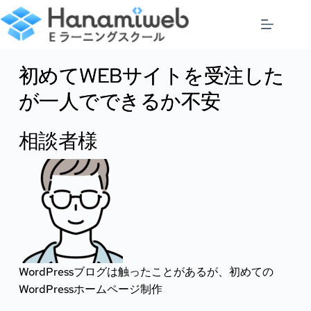
コ
ン
テ
ン
ツ
初めてWEBサイトを受注した
へ
ス
が一人でできるか不安
キ
ッ
相談者様
プ
WordPressブログは触ったことがあるが、初めての
WordPressホームページ制作