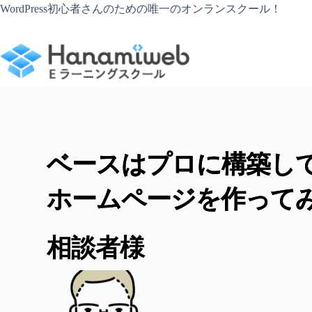
コ
WordPress初心者さんのための唯一のオンランスクール！
ン
テ
ン
ツ
へ
ス
キ
ッ
プ
ベースはプロに構築し
ホームページを作って
相談者様