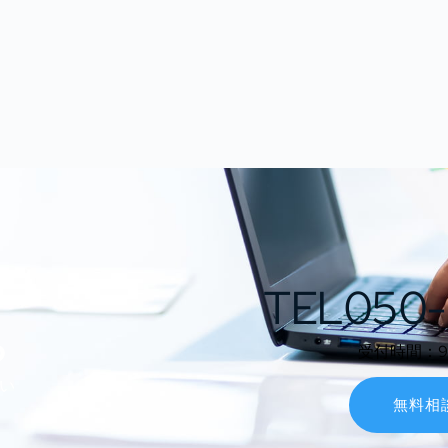
TEL050-
ら
受付時間：9:0
い
無料相