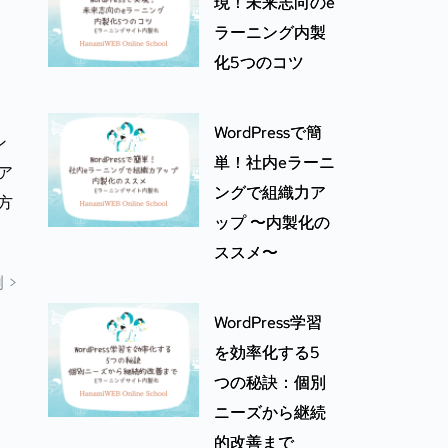
現！未来志向のe
ラーニング内製
化5つのコツ
WordPressで簡
ン
単！社内eラーニ
ア
ングで組織力ア
方
ップ 〜内製化の
ススメ〜
 >
WordPress学習
を効率化する5
つの秘訣：個別
ニーズから継続
的改善まで