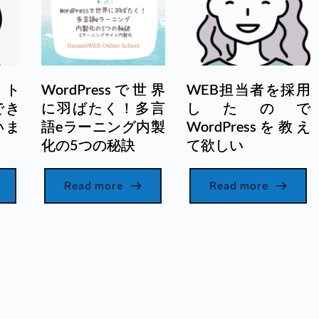
イト
WordPressで世界
WEB担当者を採用
でき
に羽ばたく！多言
したので
いま
語eラーニング内製
WordPressを教え
化の5つの秘訣
て欲しい
Read more
Read more